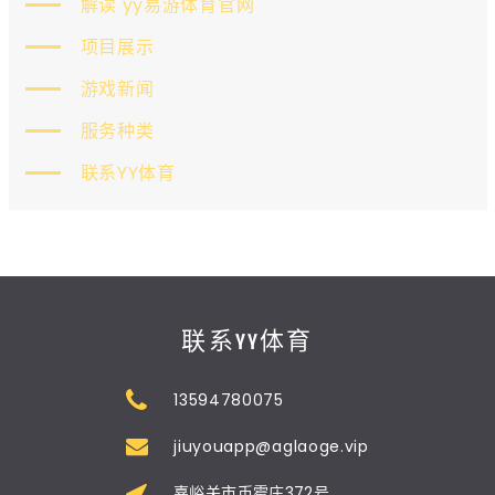
解读 yy易游体育官网
项目展示
游戏新闻
服务种类
联系YY体育
联系YY体育
13594780075
jiuyouapp@aglaoge.vip
嘉峪关市币霉庄372号