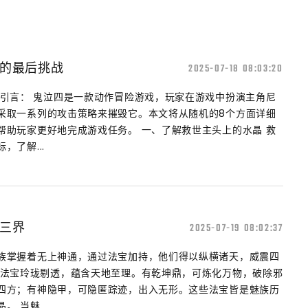
的最后挑战
2025-07-18 08:03:20
 引言： 鬼泣四是一款动作冒险游戏，玩家在游戏中扮演主角尼
采取一系列的攻击策略来摧毁它。本文将从随机的8个方面详细
帮助玩家更好地完成游戏任务。 一、了解救世主头上的水晶 救
了解...
三界
2025-07-19 08:02:37
族掌握着无上神通，通过法宝加持，他们得以纵横诸天，威震四
的法宝玲珑剔透，蕴含天地至理。有乾坤鼎，可炼化万物，破除邪
四方；有神隐甲，可隐匿踪迹，出入无形。这些法宝皆是魅族历
 当魅...