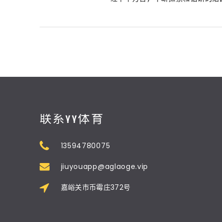
联系YY体育
13594780075
jiuyouapp@aglaoge.vip
嘉峪关市币霉庄372号