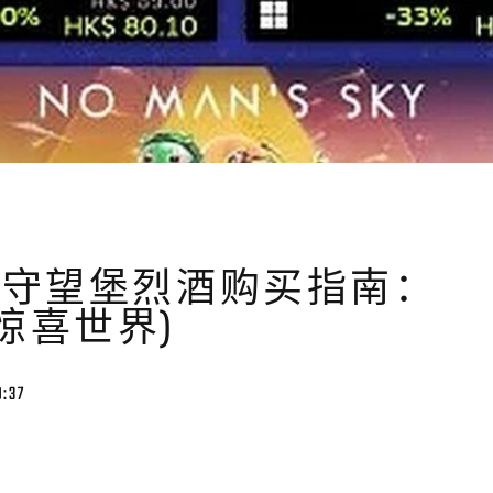
(守望堡烈酒购买指南：
惊喜世界)
9:37