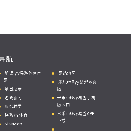
导航
解读 yy易游体育官
网站地图
网
米乐m6yy易游网页
项目展示
版
游戏新闻
米乐m6yy易游手机
版入口
服务种类
米乐m6yy易游APP
联系YY体育
下载
SiteMap