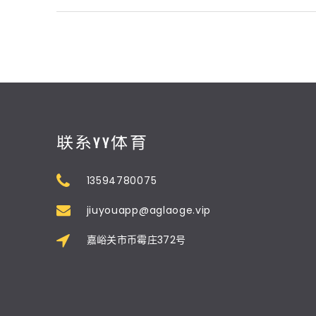
联系YY体育
13594780075
jiuyouapp@aglaoge.vip
嘉峪关市币霉庄372号