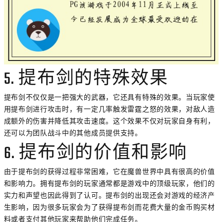
5. 提布剑的特殊效果
提布剑不仅仅是一把强大的武器，它还具有特殊的效果。当玩家使
用提布剑进行攻击时，有一定几率触发雷霆之怒的效果，对敌人造
成额外的伤害并降低其攻击速度。这个效果不仅对玩家自身有利，
还可以为团队战斗中的其他成员提供支持。
6. 提布剑的价值和影响
由于提布剑的获得过程非常困难，它在魔兽世界中具有很高的价值
和影响力。拥有提布剑的玩家通常都是游戏中的顶级玩家，他们的
实力和声望也因此得到了认可。提布剑的出现还会对游戏的经济产
生影响，因为很多玩家会为了获得提布剑而花费大量的金币购买材
料或者支付其他玩家来帮助他们完成任务。