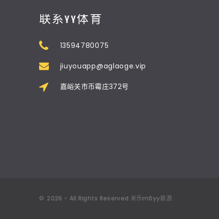
联系YY体育
13594780075
jiuyouapp@aglaoge.vip
嘉峪关市币霉庄372号
©
2026
- All Rights Reserved
米乐m6yy易游
.