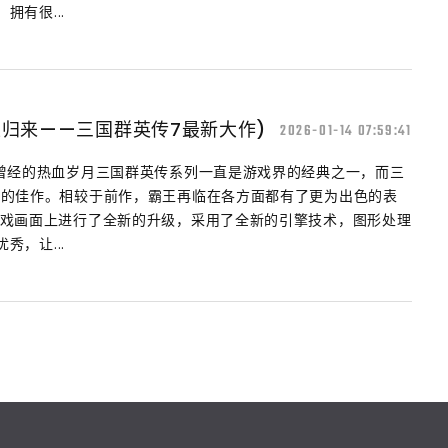
有很...
王归来——三国群英传7最新大作)
2026-01-14 07:59:41
拾曾经的热血岁月三国群英传系列一直是游戏界的经典之一，而三
中的佳作。相较于前作，霸王再临在各方面都有了更为出色的表
游戏画面上进行了全新的升级，采用了全新的引擎技术，图形处理
，让...