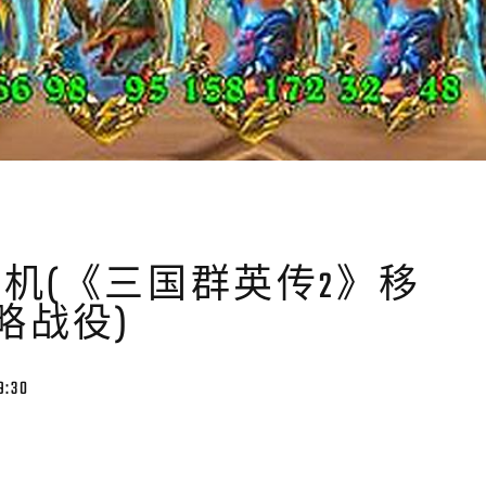
机(《三国群英传2》移
略战役)
9:30