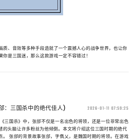
画质、音效等多种手段造就了一个震撼人心的战争世界，也让你
果你是三国迷，那么这款游戏一定不容错过！
张郃：三国杀中的绝代佳人)
2026-01-11 07:59:25
在《三国杀》中，张郃不仅是一名出色的将领，还是一位非常出色
慧的头脑让许多粉丝为他倾倒。本文将介绍这位三国时期的绝代
点。 张郃的背景故事张郃，字儁乂，是魏国时期的将领。在游戏