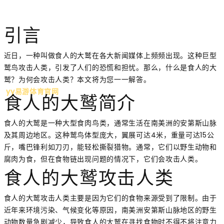
引言
近日，一种叫做食人的大鹫在各大新闻媒体上频频出现。这种巨型
鹫鸟攻击人类，引发了人们的恐慌和担忧。那么，什么是食人的大
鹫？为何会攻击人类？本文将为您一一解答。
yy易游体育官网
食人的大鹫简介
食人的大鹫是一种大型食肉鸟类，通常生活在南美洲的安第斯山脉
及其周边地区。这种鹫鸟体型庞大，翼展可达4米，重量可达15公
斤，嘴巴锋利如刀刃，能轻松撕裂猎物。通常，它们以野生动物和
腐肉为食，但在食物链出现问题的情况下，它们会攻击人类。
食人的大鹫攻击人类
食人的大鹫攻击人类主要是因为它们的食物来源受到了限制。由于
近年来环境污染、气候变化等原因，南美洲安第斯山脉地区的野生
动物数量急剧减少，导致食人的大鹫在寻找食物时不得不将注意力